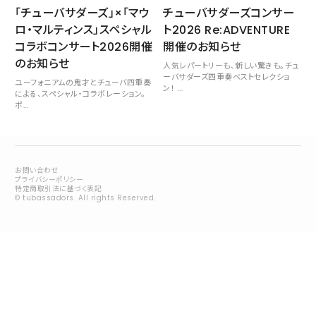
「チューバサダーズ」×「マウ
チューバサダーズコンサー
Contact
お問い合わせ
ロ・マルティンス」スペシャル
ト2026 Re:ADVENTURE
コラボコンサート2026開催
開催のお知らせ
Fan Club
のお知らせ
人気レパートリーも、新しい驚きも。チュ
ファンクラブ
ーバサダーズ四重奏ベストセレクショ
ユーフォニアムの鬼才とチューバ四重奏
ン！ ...
による、スペシャル・コラボレーション。
ポ...
お問い合わせ
プライバシーポリシー
特定商取引法に基づく表記
© tubassadors. All rights Reserved.