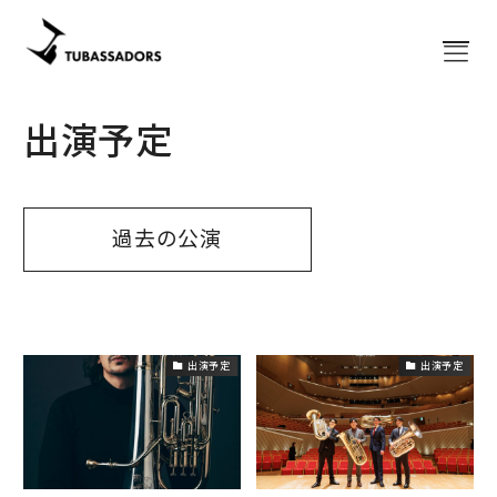
Home
出演予定
ホーム
About
チューバサダーズについて
出演予定
コンサート
過去の公演
News
お知らせ
Bassazap®
講習会「バサザップ」
出演予定
出演予定
グッズ
公式グッズ
楽譜
出版譜
Blog
ブログ