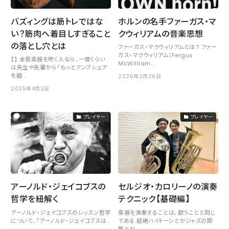
バズィングは筋トレではな
ホルンの名手ファーガス・マ
い？筋肉へ着目しすぎること
クウィリアムの音楽思想
の落とし穴とは
ファーガス・マクウィリアムとは？ ファー
ガス・マクウィリアム（Fergus
【】 金管楽器を吹く人なら、一度くらい
McWilliam...
は先生や先輩から「もっとアンブシュア
を鍛...
2025年2月26日
2025年4月2日
プレイヤー
プレイヤー
アーノルド・ジェイコブスの
セルジオ・カロリーノの演奏
哲学を紐解く
テクニック【基礎編】
アーノルド・ジェイコブスのレッスン哲学
楽器を演奏することは、歌うことと同じ
について、「アーノルド・ジェイコブスは...
である 超絶ハイトーンとかジャズの即
興とか...