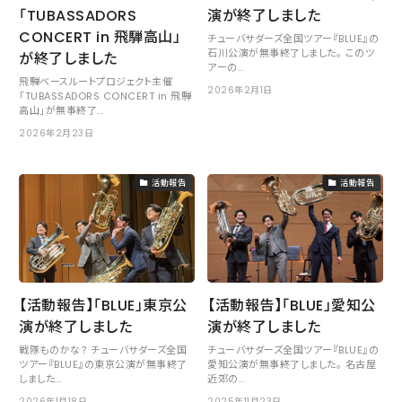
「TUBASSADORS
演が終了しました
Contact
お問い合わせ
CONCERT in 飛騨高山」
チューバサダーズ全国ツアー『BLUE』の
石川公演が無事終了しました。 このツ
が終了しました
アーの...
Fan Club
飛騨ベースルートプロジェクト主催
ファンクラブ
2026年2月1日
「TUBASSADORS CONCERT in 飛騨
高山」が無事終了...
2026年2月23日
活動報告
活動報告
【活動報告】「BLUE」東京公
【活動報告】「BLUE」愛知公
演が終了しました
演が終了しました
戦隊ものかな？ チューバサダーズ全国
チューバサダーズ全国ツアー『BLUE』の
ツアー『BLUE』の東京公演が無事終了
愛知公演が無事終了しました。 名古屋
しました...
近郊の...
2026年1月18日
2025年11月23日