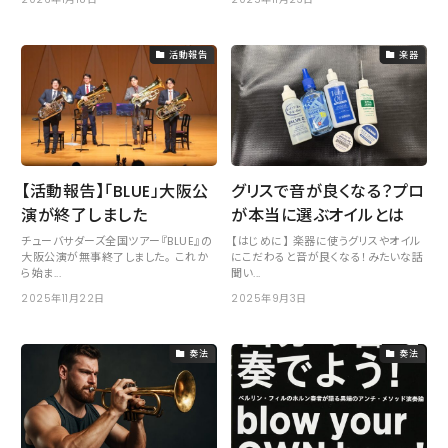
活動報告
楽器
【活動報告】「BLUE」大阪公
グリスで音が良くなる？プロ
演が終了しました
が本当に選ぶオイルとは
チューバサダーズ全国ツアー『BLUE』の
【はじめに】 楽器に使うグリスやオイル
大阪公演が無事終了しました。 これか
にこだわると音が良くなる！みたいな話
ら始ま...
聞い...
2025年11月22日
2025年9月3日
奏法
奏法