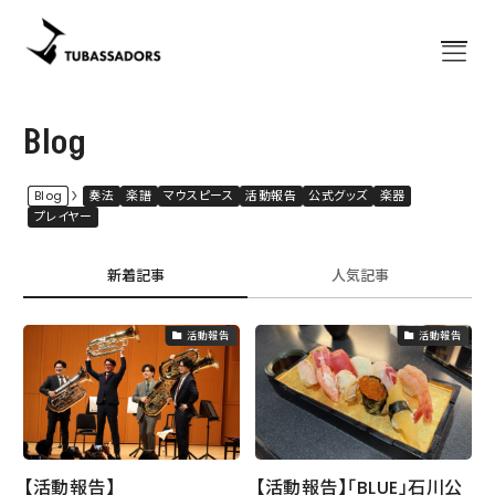
Home
Blog
ホーム
About
チューバサダーズについて
Blog
奏法
楽譜
マウスピース
活動報告
公式グッズ
楽器
プレイヤー
出演予定
コンサート
News
新着記事
人気記事
お知らせ
Bassazap®
講習会「バサザップ」
活動報告
活動報告
グッズ
公式グッズ
楽譜
出版譜
Blog
ブログ
【活動報告】
【活動報告】「BLUE」石川公