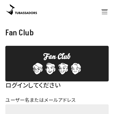
Home
Fan Club
ホーム
About
チューバサダーズについて
出演予定
コンサート
News
お知らせ
Bassazap®
講習会「バサザップ」
ログインしてください
グッズ
公式グッズ
楽譜
ユーザー名またはメールアドレス
出版譜
Blog
ブログ