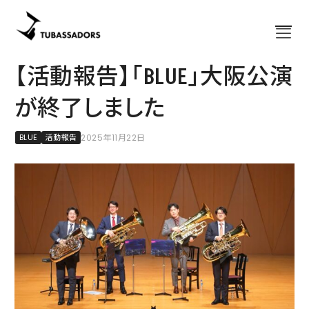
【活動報告】「BLUE」大阪公演
Home
ホーム
が終了しました
About
チューバサダーズについて
出演予定
BLUE
活動報告
2025年11月22日
コンサート
News
お知らせ
Bassazap®
講習会「バサザップ」
グッズ
公式グッズ
楽譜
出版譜
Blog
ブログ