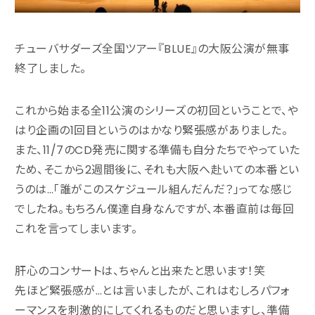
Contact
お問い合わせ
チューバサダーズ全国ツアー『BLUE』の大阪公演が無事
Fan Club
終了しました。
ファンクラブ
これから始まる全11公演のシリーズの初回ということで、や
はり企画の1回目というのはかなり緊張感がありました。
また、11/7のCD発売に関する準備も自分たちでやっていた
ため、そこから2週間後に、それも大阪へ赴いての本番とい
うのは…「誰がこのスケジュール組んだんだ？」ってな感じ
でしたね。もちろん僕達自身なんですが、本番直前は毎回
これを言ってしまいます。
肝心のコンサートは、ちゃんと出来たと思います！笑
先ほど緊張感が…とは言いましたが、これはむしろパフォ
ーマンスを刺激的にしてくれるものだと思いますし、準備