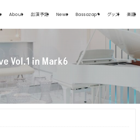
e
About
出演予定
News
Bassazap®
グッズ
楽譜
e Vol.1 in Mark6