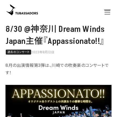
8/30 @神奈川 Dream Winds
Home
ホーム
Japan主催『Appassionato!!』
About
チューバサダーズについて
出演予定
過去のコンサート
2023年8月12日
コンサート
News
8月の出演情報第3弾は、川崎での吹奏楽のコンサートで
お知らせ
す！
Bassazap®
講習会「バサザップ」
グッズ
公式グッズ
楽譜
出版譜
Blog
ブログ