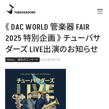
《 DAC WORLD 管楽器 FAIR
Home
ホーム
2025 特別企画 》 チューバサ
About
チューバサダーズについて
ダーズ LIVE出演のお知らせ
出演予定
コンサート
News
News
過去のコンサート
2025年4月7日
お知らせ
Bassazap®
講習会「バサザップ」
グッズ
公式グッズ
楽譜
出版譜
Blog
ブログ